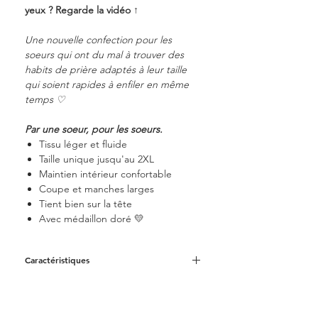
yeux ? Regarde la vidéo ↑
Une nouvelle confection pour les
soeurs qui ont du mal à trouver des
habits de prière adaptés à leur taille
qui soient rapides à enfiler en même
temps ♡
Par une soeur, pour les soeurs.
Tissu léger et fluide
Taille unique jusqu'au 2XL
Maintien intérieur confortable
Coupe et manches larges
Tient bien sur la tête
Avec médaillon doré 💛
Caractéristiques
Largeur des manche droite à la
main gauche : 175cm
Largeur de la poitrine : 150cm