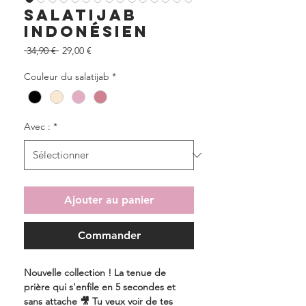
Salatijab
Indonésien
Prix
Prix
 34,90 € 
29,00 €
original
promotionnel
Couleur du salatijab
*
Avec :
*
Ajouter au panier
Commander
Nouvelle collection ! La tenue de
prière qui s'enfile en 5 secondes et
sans attache 🎥 Tu veux voir de tes