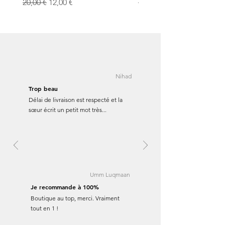
Prix original
Prix promotionnel
Prix original
20,00 €
12,00 €
15,00 €
Nihad
Trop beau
Délai de livraison est respecté et la
sœur écrit un petit mot très...
Umm Luqmaan
Je recommande à 100%
Boutique au top, merci. Vraiment
tout en 1 !