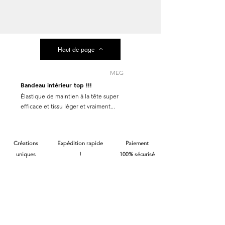
Haut de page
MEG
Bandeau intérieur top !!!
Élastique de maintien à la tête super
efficace et tissu léger et vraiment...
Créations
Expédition rapide
Paiement
uniques
!
100% sécurisé